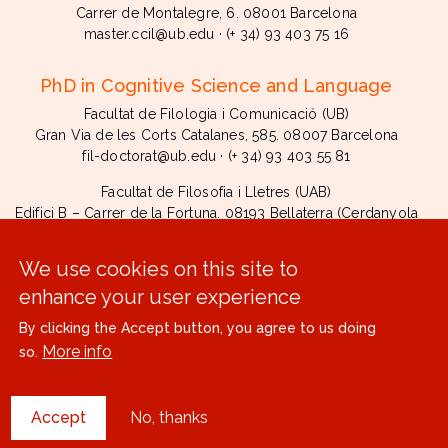
Carrer de Montalegre, 6. 08001 Barcelona
master.ccil@ub.edu
·
(+ 34) 93 403 75 16
PhD in Cognitive Science and Language
Facultat de Filologia i Comunicació (UB)
Gran Via de les Corts Catalanes, 585. 08007 Barcelona
fil-doctorat@ub.edu
·
(+ 34) 93 403 55 81
Facultat de Filosofia i Lletres (UAB)
Edifici B – Carrer de la Fortuna. 08193 Bellaterra (Cerdanyola
del Vallès)
uisad.filologies.tercer.cicle@uab.cat
·
(+34) 93 581 12 16
We use cookies on this site to
Facultat de Ciències de l’Educació i Psicologia (URV)
enhance your user experience
Carrer de Valls, s/n. 43007 Tarragona
By clicking the Accept button, you agree to us doing
doctorat.scs@urv.cat
·
(+34) 977 29 70 01
More info
so.
Accept
No, thanks